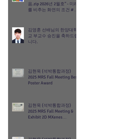
음.zip 2026년 2월호" - 미래
를 비추는 화면의 조건 #차
세대디스플레이
김영훈 선배님의 한양대학
교 부교수 승진을 축하드립
니다.
김현욱 (석박통합과정)
2025 MRS Fall Meeting Best
Poster Award
김현욱 (석박통합과정)
2025 MRS Fall Meeting &
Exhibit 2D MXenes
Symposium Best Poster
Award