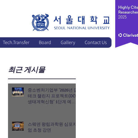
Tech.Transfer
Board
Gallery
Contact Us
최근 게시물
중소벤처기업부 '2026년 딥
테크 챌린지 프로젝트(DCP)
생태계혁신형' 1단계 예비
연구 과제 선정
스웨덴 왕립과학원 심포지
엄 초청 강연