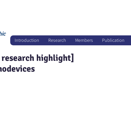
Introduction
Research
Members
Publication
 research highlight]
odevices