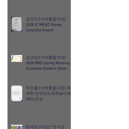
김선아 (석박통합과정)
2026 IC ME&D Young
Scientist Award
김관녕 (석박통합과정)
2026 MRS Spring Meeting
Graduate Student Silver
Award
박찬율 (석박통합과정) 제
32회 한국반도체학술대회
DB논문상
한국연구재단 "연구모