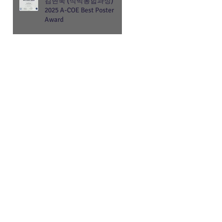
김현욱 (석박통합과정)
2025 A-COE Best Poster
Award