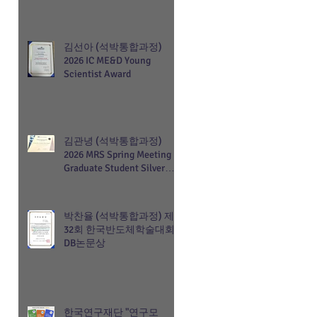
김선아 (석박통합과정)
2026 IC ME&D Young
Scientist Award
김관녕 (석박통합과정)
2026 MRS Spring Meeting
Graduate Student Silver
Award
박찬율 (석박통합과정) 제
32회 한국반도체학술대회
DB논문상
한국연구재단 "연구모