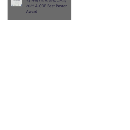
김현욱 (석박통합과정)
2025 A-COE Best Poster
Award