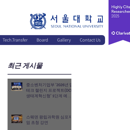
Tech.Transfer
Board
Gallery
Contact Us
최근 게시물
중소벤처기업부 '2026년 딥
테크 챌린지 프로젝트(DCP)
생태계혁신형' 1단계 예비
연구 과제 선정
스웨덴 왕립과학원 심포지
엄 초청 강연