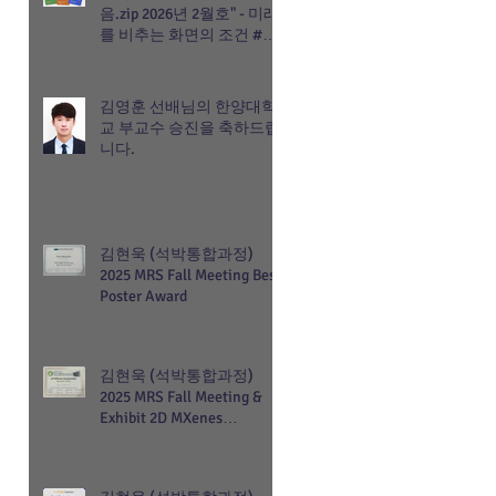
음.zip 2026년 2월호" - 미래
를 비추는 화면의 조건 #차
세대디스플레이
김영훈 선배님의 한양대학
교 부교수 승진을 축하드립
니다.
김현욱 (석박통합과정)
2025 MRS Fall Meeting Best
Poster Award
김현욱 (석박통합과정)
2025 MRS Fall Meeting &
Exhibit 2D MXenes
Symposium Best Poster
Award